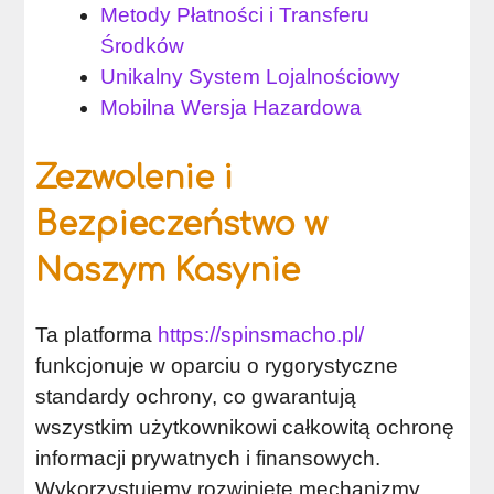
Metody Płatności i Transferu
Środków
Unikalny System Lojalnościowy
Mobilna Wersja Hazardowa
Zezwolenie i
Bezpieczeństwo w
Naszym Kasynie
Ta platforma
https://spinsmacho.pl/
funkcjonuje w oparciu o rygorystyczne
standardy ochrony, co gwarantują
wszystkim użytkownikowi całkowitą ochronę
informacji prywatnych i finansowych.
Wykorzystujemy rozwiniete mechanizmy