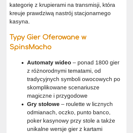
kategorię z krupierami na transmisji, która
kreuje prawdziwą nastrój stacjonarnego
kasyna.
Typy Gier Oferowane w
SpinsMacho
Automaty wideo
– ponad 1800 gier
z różnorodnymi tematami, od
tradycyjnych symboli owocowych po
skomplikowane scenariusze
magiczne i przygodowe
Gry stołowe
– roulette w licznych
odmianach, oczko, punto banco,
poker kasynowy przy stole a także
unikalne wersje gier z kartami