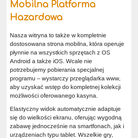
Mobilna Platforma
Hazardowa
Nasza witryna to także w kompletnie
dostosowana strona mobilna, która operuje
płynnie na wszystkich sprzętach z OS
Android a także iOS. Wcale nie
potrzebujemy pobierania specjalnej
programu – wystarczy przeglądarka www,
aby uzyskać wstęp do kompletnej kolekcji
możliwości oferowanego kasyna.
Elastyczny widok automatycznie adaptuje
się do wielkości ekranu, oferując wygodną
zabawę jednocześnie na smartfonach, jak i
urządzeniach typu tablet. Wszelkie gry,