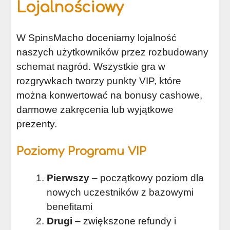
Lojalnościowy
W SpinsMacho doceniamy lojalność
naszych użytkowników przez rozbudowany
schemat nagród. Wszystkie gra w
rozgrywkach tworzy punkty VIP, które
można konwertować na bonusy cashowe,
darmowe zakręcenia lub wyjątkowe
prezenty.
Poziomy Programu VIP
Pierwszy
– początkowy poziom dla
nowych uczestników z bazowymi
benefitami
Drugi
– zwiększone refundy i