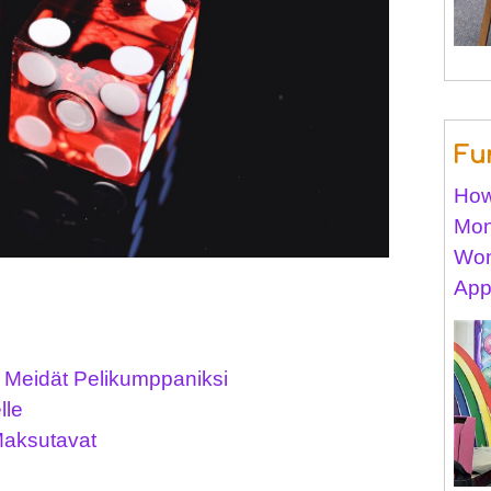
Fu
How
Mon
Won
App
 Meidät Pelikumppaniksi
lle
 Maksutavat