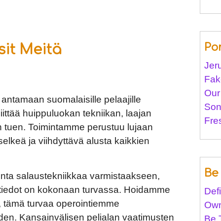
Po
sit Meitä
Jer
Fak
Our
antamaan suomalaisille pelaajille
Son
iittää huippuluokan tekniikan, laajan
Fre
en tuen. Toimintamme perustuu lujaan
elkeä ja viihdyttävä alusta kaikkien
Be 
ta salaustekniikkaa varmistaakseen,
ma tiedot on kokonaan turvassa. Hoidamme
Def
a, tämä turvaa operointiemme
Own
en. Kansainvälisen pelialan vaatimusten
Be 