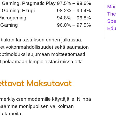
n Gaming, Pragmatic Play
97.5% – 99.6%
Mag
n Gaming, Ezugi
98.2% – 99.4%
The
Microgaming
94.8% – 96.8%
Spe
 BGaming
96.0% – 97.5%
Edu
tiukan tarkastuksen ennen julkaisua,
et voitonmahdollisuudet sekä saumaton
optimoiduksi sujumaan moitteettomasti
ystyt pelaamaan lempieleistäsi missä että
ttavat Maksutavat
kityksen modernille käyttäjälle. Niinpä
lmäämme monipuolisen valikoiman
a tarpeita.