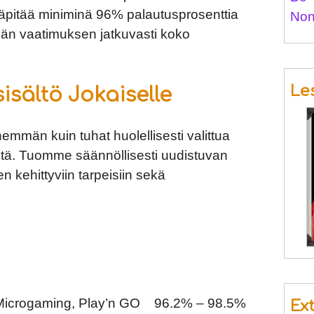
läpitää miniminä 96% palautusprosenttia
Non
män vaatimuksen jatkuvasti koko
Le
isältö Jokaiselle
mmän kuin tuhat huolellisesti valittua
äjiltä. Tuomme säännöllisesti uudistuvan
n kehittyviin tarpeisiin sekä
Microgaming, Play’n GO
96.2% – 98.5%
Ex