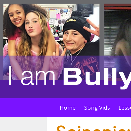
Skip
to
content
Primary
Home
Song Vids
Less
Menu