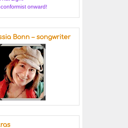
conformist onward!
ssia Bonn – songwriter
tras