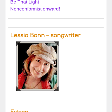
Be That Light
Nonconformist onward!
Lessia Bonn – songwriter