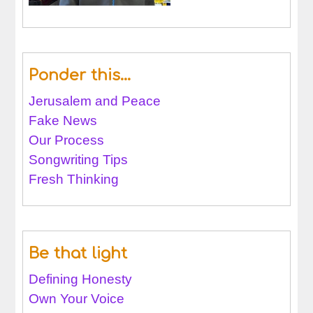
Ponder this…
Jerusalem and Peace
Fake News
Our Process
Songwriting Tips
Fresh Thinking
Be that light
Defining Honesty
Own Your Voice