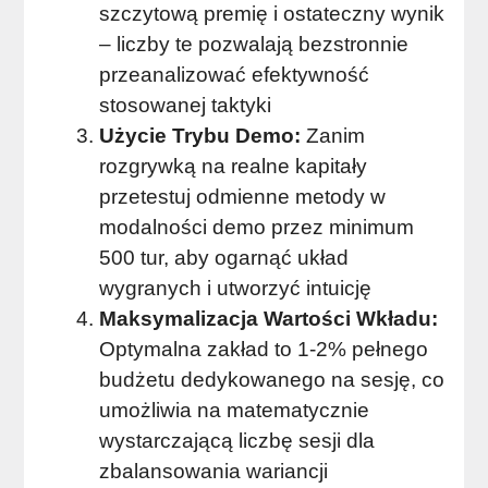
szczytową premię i ostateczny wynik
– liczby te pozwalają bezstronnie
przeanalizować efektywność
stosowanej taktyki
Użycie Trybu Demo:
Zanim
rozgrywką na realne kapitały
przetestuj odmienne metody w
modalności demo przez minimum
500 tur, aby ogarnąć układ
wygranych i utworzyć intuicję
Maksymalizacja Wartości Wkładu:
Optymalna zakład to 1-2% pełnego
budżetu dedykowanego na sesję, co
umożliwia na matematycznie
wystarczającą liczbę sesji dla
zbalansowania wariancji