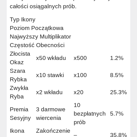
całości osiągalnych prób.
Typ Ikony
Poziom Początkowa
Najwyższy Multiplikator
Częstość Obecności
Złocista
x50 wkładu
x500
1.2%
Okaz
Szara
x10 stawki
x100
8.5%
Rybka
Zwykła
x2 wkładu
x20
25.3%
Ryba
10
Premia
3 darmowe
bezpłatnych
5.7%
Sesyjny
wiercenia
prób
Ikona
Zakończenie
–
35.8%