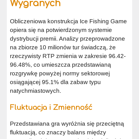
Wygranych
Obliczeniowa konstrukcja Ice Fishing Game
opiera się na potwierdzonym systemie
dystrybucji premii. Analizy przeprowadzone
na zbiorze 10 milionów tur świadczą, że
rzeczywisty RTP zmienia w zakresie 96.42-
96.48%, co umieszcza przedstawianą
rozgrywkę powyżej normy sektorowej
osiągającej 95.1% dla zabaw typu
natychmiastowych.
Fluktuacja i Zmienność
Przedstawiana gra wyróżnia się przeciętną
fluktuacją, co znaczy balans między