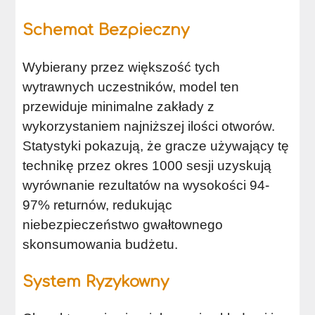
Schemat Bezpieczny
Wybierany przez większość tych
wytrawnych uczestników, model ten
przewiduje minimalne zakłady z
wykorzystaniem najniższej ilości otworów.
Statystyki pokazują, że gracze używający tę
technikę przez okres 1000 sesji uzyskują
wyrównanie rezultatów na wysokości 94-
97% returnów, redukując
niebezpieczeństwo gwałtownego
skonsumowania budżetu.
System Ryzykowny