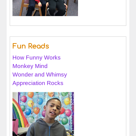
Fun Reads
How Funny Works
Monkey Mind
Wonder and Whimsy
Appreciation Rocks