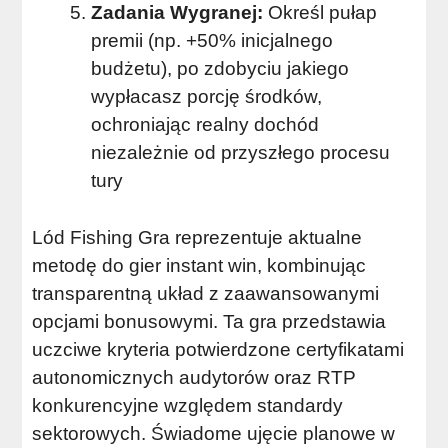
Zadania Wygranej:
Określ pułap
premii (np. +50% inicjalnego
budżetu), po zdobyciu jakiego
wypłacasz porcję środków,
ochroniając realny dochód
niezależnie od przyszłego procesu
tury
Lód Fishing Gra reprezentuje aktualne
metodę do gier instant win, kombinując
transparentną układ z zaawansowanymi
opcjami bonusowymi. Ta gra przedstawia
uczciwe kryteria potwierdzone certyfikatami
autonomicznych audytorów oraz RTP
konkurencyjne względem standardy
sektorowych. Świadome ujęcie planowe w