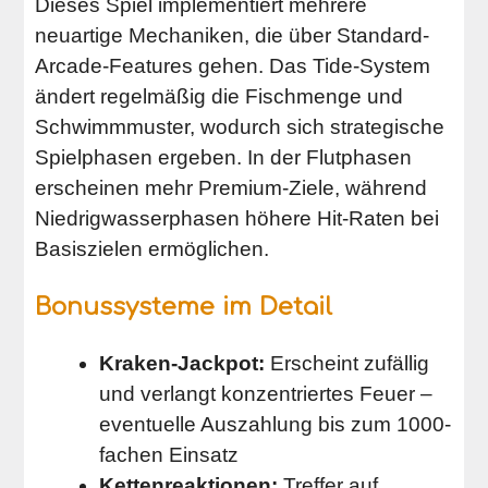
Dieses Spiel implementiert mehrere
neuartige Mechaniken, die über Standard-
Arcade-Features gehen. Das Tide-System
ändert regelmäßig die Fischmenge und
Schwimmmuster, wodurch sich strategische
Spielphasen ergeben. In der Flutphasen
erscheinen mehr Premium-Ziele, während
Niedrigwasserphasen höhere Hit-Raten bei
Basiszielen ermöglichen.
Bonussysteme im Detail
Kraken-Jackpot:
Erscheint zufällig
und verlangt konzentriertes Feuer –
eventuelle Auszahlung bis zum 1000-
fachen Einsatz
Kettenreaktionen:
Treffer auf