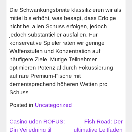
Die Schwankungsbreite klassifizieren wir als
mittel bis erhöht, was besagt, dass Erfolge
nicht bei allen Schuss erfolgen, jedoch
jedoch substantieller ausfallen. Für
konservative Spieler raten wir geringe
Waffenstufen und Konzentration auf
häufigere Ziele. Mutige Teilnehmer
optimieren Potenzial durch Fokussierung
auf rare Premium-Fische mit
dementsprechend höheren Wetten pro
Schuss.
Posted in
Uncategorized
Casino uden ROFUS:
Fish Road: Der
Post
Din Vejledning til
ultimative Leitfaden