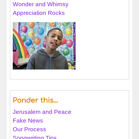
Wonder and Whimsy
Appreciation Rocks
Ponder this…
Jerusalem and Peace
Fake News
Our Process
Songwriting Tips