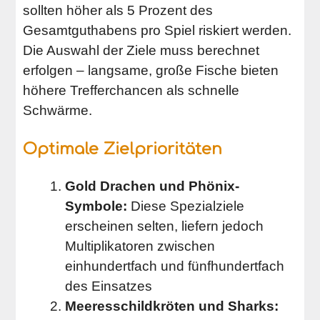
sollten höher als 5 Prozent des
Gesamtguthabens pro Spiel riskiert werden.
Die Auswahl der Ziele muss berechnet
erfolgen – langsame, große Fische bieten
höhere Trefferchancen als schnelle
Schwärme.
Optimale Zielprioritäten
Gold Drachen und Phönix-
Symbole:
Diese Spezialziele
erscheinen selten, liefern jedoch
Multiplikatoren zwischen
einhundertfach und fünfhundertfach
des Einsatzes
Meeresschildkröten und Sharks: