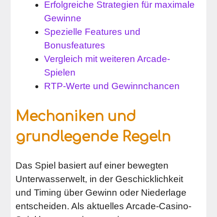
Erfolgreiche Strategien für maximale
Gewinne
Spezielle Features und
Bonusfeatures
Vergleich mit weiteren Arcade-
Spielen
RTP-Werte und Gewinnchancen
Mechaniken und
grundlegende Regeln
Das Spiel basiert auf einer bewegten
Unterwasserwelt, in der Geschicklichkeit
und Timing über Gewinn oder Niederlage
entscheiden. Als aktuelles Arcade-Casino-