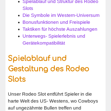
Spielablauf und Struktur des Rodeo
Slots
Die Symbole im Western-Universum
Bonusfunktionen und Freispiele
Taktiken für höchste Auszahlungen
Unterwegs- Spielerlebnis und
Gerätekompatibilität
Spielablauf und
Gestaltung des Rodeo
Slots
Unser Rodeo Slot entführt Spieler in die
harte Welt des US- Westens, wo Cowboys
auf ungezähmte Bullen treffen und