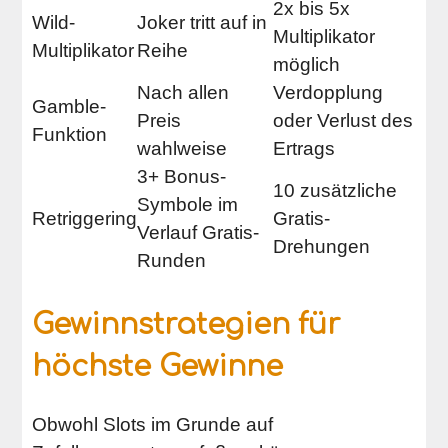
2x bis 5x
Wild-
Joker tritt auf in
Multiplikator
Multiplikator
Reihe
möglich
Nach allen
Verdopplung
Gamble-
Preis
oder Verlust des
Funktion
wahlweise
Ertrags
3+ Bonus-
10 zusätzliche
Symbole im
Retriggering
Gratis-
Verlauf Gratis-
Drehungen
Runden
Gewinnstrategien für
höchste Gewinne
Obwohl Slots im Grunde auf