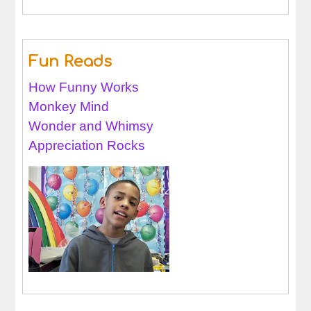
Fun Reads
How Funny Works
Monkey Mind
Wonder and Whimsy
Appreciation Rocks