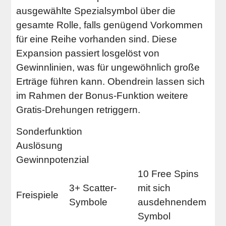
ausgewählte Spezialsymbol über die
gesamte Rolle, falls genügend Vorkommen
für eine Reihe vorhanden sind. Diese
Expansion passiert losgelöst von
Gewinnlinien, was für ungewöhnlich große
Erträge führen kann. Obendrein lassen sich
im Rahmen der Bonus-Funktion weitere
Gratis-Drehungen retriggern.
Sonderfunktion
Auslösung
Gewinnpotenzial
10 Free Spins
3+ Scatter-
mit sich
Freispiele
Symbole
ausdehnendem
Symbol