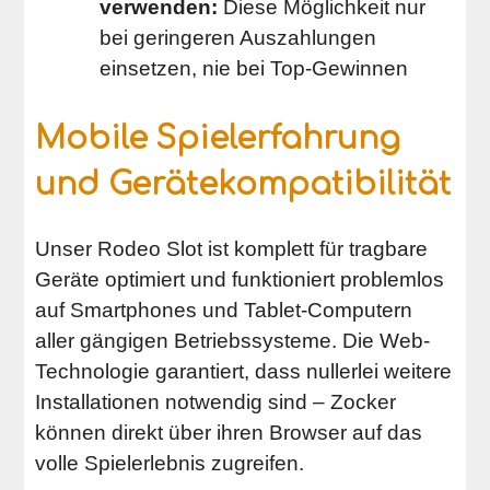
verwenden:
Diese Möglichkeit nur
bei geringeren Auszahlungen
einsetzen, nie bei Top-Gewinnen
Mobile Spielerfahrung
und Gerätekompatibilität
Unser Rodeo Slot ist komplett für tragbare
Geräte optimiert und funktioniert problemlos
auf Smartphones und Tablet-Computern
aller gängigen Betriebssysteme. Die Web-
Technologie garantiert, dass nullerlei weitere
Installationen notwendig sind – Zocker
können direkt über ihren Browser auf das
volle Spielerlebnis zugreifen.