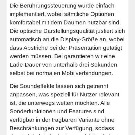
Die Berührungssteuerung wurde einfach
implementiert, wobei sämtliche Optionen
komfortabel mit dem Daumen nutzbar sind.
Die optische Darstellungsqualität justiert sich
automatisch an die Display-Größe an, wobei
dass Abstriche bei der Präsentation getätigt
werden müssen. Bei garantieren wir eine
Lade-Dauer von unterhalb drei Sekunden
selbst bei normalen Mobilverbindungen.
Die Soundeffekte lassen sich getrennt
anpassen, was speziell für Nutzer relevant
ist, die unterwegs wetten möchten. Alle
Sonderfunktionen und Features sind
verfügbar in der tragbaren Variante ohne
Beschränkungen zur Verfügung, sodass