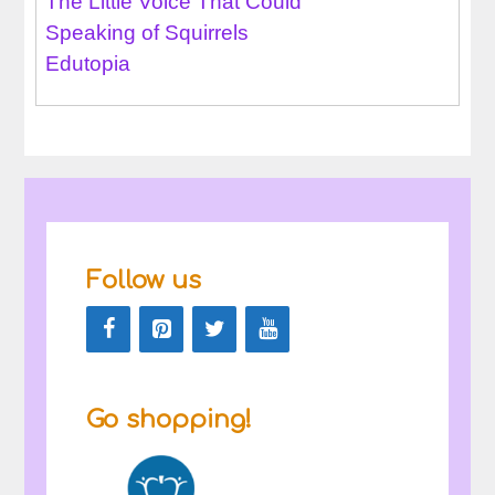
The Little Voice That Could
Speaking of Squirrels
Edutopia
Follow us
Go shopping!