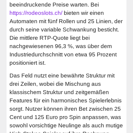
beeindruckende Preise warten. Bei
https://rodeoslots.ch/
bieten wir einen
Automaten mit fünf Rollen und 25 Linien, der
durch seine variable Schwankung besticht.
Die mittlere RTP-Quote liegt bei
nachgewiesenen 96,3 %, was über dem
Industriedurchschnitt von etwa 95 Prozent
positioniert ist.
Das Feld nutzt eine bewährte Struktur mit
drei Zeilen, wobei die Mischung aus
klassischem Struktur und zeitgemäßen
Features für ein harmonisches Spielerlebnis
sorgt. Nutzer können ihren Bet zwischen 25
Cent und 125 Euro pro Spin anpassen, was
sowohl vorsichtige Neulinge als auch mutige