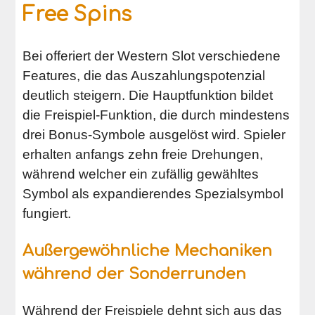
Free Spins
Bei offeriert der Western Slot verschiedene
Features, die das Auszahlungspotenzial
deutlich steigern. Die Hauptfunktion bildet
die Freispiel-Funktion, die durch mindestens
drei Bonus-Symbole ausgelöst wird. Spieler
erhalten anfangs zehn freie Drehungen,
während welcher ein zufällig gewähltes
Symbol als expandierendes Spezialsymbol
fungiert.
Außergewöhnliche Mechaniken
während der Sonderrunden
Während der Freispiele dehnt sich aus das